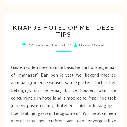
KNAP
KNAP JE HOTEL OP MET DEZE
JE
TIPS
HOTEL
OP
27 September 2021
Hans Ovaal
MET
DEZE
TIPS
Gasten willen meer dan de basis Ben jij hoteleigenaar
of -manager? Dan ben je vast wel bekend met de
alsmaar groeiende wensen van je gasten. Toch is het
belangrijk om de vraag bij te houden, want de
concurrentie in hotelland is moordend. Maar hoe trek
je meer gasten naar je hotel en – niet onbelangrijk –
hoe laat je gasten terugkomen? Wij hebben een
aantal tips het creëren van een onvergetelijke