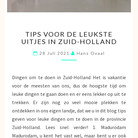
TIPS
TIPS VOOR DE LEUKSTE
VOOR
UITJES IN ZUID-HOLLAND
DE
LEUKSTE
28 Juli 2021
Hans Ovaal
UITJES
IN
ZUID-
HOLLAND
Dingen om te doen in Zuid-Holland Het is vakantie
voor de meesten van ons, dus de hoogste tijd om
leuke dingen te gaan doen en er eens lekker op uit te
trekken. Er zijn nog zo veel mooie plekken te
ontdekken in ons eigen landje, dat we u in dit blog tips
geven voor leuke dingen om te doen in de provincie
Zuid-Holland. Lees snel verder! 1. Madurodam
Madurodam, u kent het vast wel, maar bent u er ook