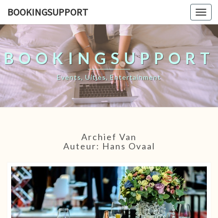
BOOKINGSUPPORT
Togg
navi
BOOKINGSUPPORT
Events, Uitjes, Entertainment
Archief Van
Auteur:
Hans Ovaal