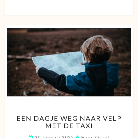
EEN
EEN DAGJE WEG NAAR VELP
DAGJE
MET DE TAXI
WEG
NAAR
20 Januari 2022
Hans Ovaal