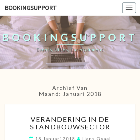
BOOKINGSUPPORT
Togg
navi
BOOKINGSUPPORT
Events, Uitjes, Entertainment
Archief Van
Maand:
Januari 2018
VERANDERING
VERANDERING IN DE
IN
STANDBOUWSECTOR
DE
STANDBOUWSECTOR
18 Januari 2018
Hans Ovaal