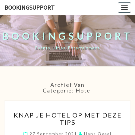
BOOKINGSUPPORT
Togg
navi
BOOKINGSUPPORT
Events, Uitjes, Entertainment
Archief Van
Categorie:
Hotel
KNAP
KNAP JE HOTEL OP MET DEZE
JE
TIPS
HOTEL
OP
27 September 2021
Hans Ovaal