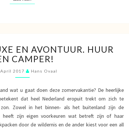
COMBINEER
XE EN AVONTUUR. HUUR
LUXE
EN
EN CAMPER!
AVONTUUR.
HUUR
 April 2017
Hans Ovaal
EEN
CAMPER!
and wat u gaat doen deze zomervakantie? De heerlijke
etekent dat heel Nederland eropuit trekt om zich te
on. Zowel in het binnen- als het buitenland zijn de
heeft zijn eigen voorkeuren wat betreft zijn of haar
ckpacken door de wildernis en de ander kiest voor een all