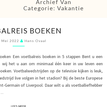
Archief Van
Categorie:
Vakantie
VOETBALREIS
ALREIS BOEKEN
BOEKEN
2 Mei 2022
Hans Ovaal
boeken Een voetbalreis boeken in 5 stappen Bent u een
n wij het u aan om minimaal één keer in uw leven een
oeken. Voetbalwedstrijden op de televisie kijken is leuk,
strijd live volgen in het stadion? Bij de beste Europese
nt-Germain of Liverpool. Daar wilt u als voetballiefhebber
n…
LEES MEER
LEES MEER