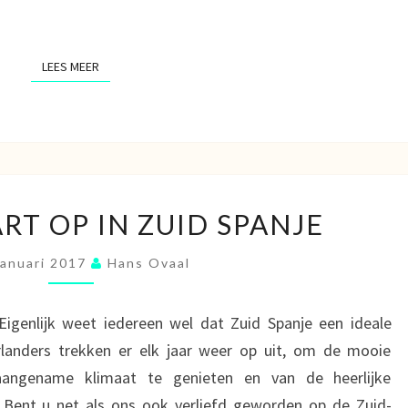
LEES MEER
LEES MEER
HAAL
RT OP IN ZUID SPANJE
UW
HART
Januari 2017
Hans Ovaal
OP
IN
ZUID
igenlijk weet iedereen wel dat Zuid Spanje een ideale
SPANJE
landers trekken er elk jaar weer op uit, om de mooie
aangename klimaat te genieten en van de heerlijke
 Bent u net als ons ook verliefd geworden op de Zuid-