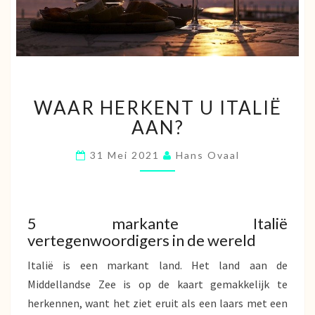
WAAR
WAAR HERKENT U ITALIË
HERKENT
U
AAN?
ITALIË
AAN?
31 Mei 2021
Hans Ovaal
5 markante Italië
vertegenwoordigers in de wereld
Italië is een markant land. Het land aan de
Middellandse Zee is op de kaart gemakkelijk te
herkennen, want het ziet eruit als een laars met een