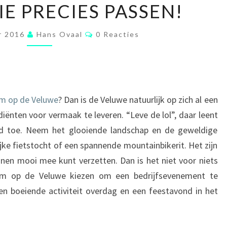
IE PRECIES PASSEN!
DIE
PRECIES
Reacties
PASSEN!
r 2016
Hans Ovaal
0 Reacties
um op de Veluwe
? Dan is de Veluwe natuurlijk op zich al een
ënten voor vermaak te leveren. “Leve de lol”, daar leent
end toe. Neem het glooiende landschap en de geweldige
jke fietstocht of een spannende mountainbikerit. Het zijn
innen mooi mee kunt verzetten. Dan is het niet voor niets
rum op de Veluwe kiezen om een bedrijfsevenement te
een boeiende activiteit overdag en een feestavond in het